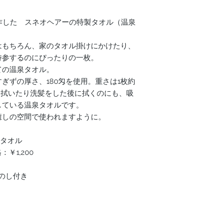
制作した スネオヘアーの特製タオル（温泉
はもちろん、家のタオル掛けにかけたり、
持参するのにぴったりの一枚。
ての温泉タオル。
ぎずの厚さ、180匁を使用。重さは1枚約
を拭いたり洗髪をした後に拭くのにも、吸
している温泉タオルです。
癒しの空間で使われますように。
泉タオル
￥1,200
※のし付き