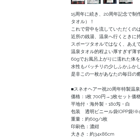
15周年に続き、20周年記念で
タオル）！
これで背中を流していただくの
近所の銭湯、温泉へ行くときに
スポーツタオルではなく、あえ
温泉タオル的程よい厚すぎず薄す
60gでお風呂上がりに濡れた体
水性もバッチリの少しふかふか
是非この一枚があなたの毎日の
■スネオヘアー祝20周年特製温
価格：1枚 700円→3枚セット価格：
平地付・海外製・180匁・白
包装 透明ビニール袋(OPP袋)
重量：約60g/1枚
印刷色：濃紺
大きさ：約34x86cm