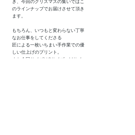
き、今回のクリスマスの集いではこ
のラインナップでお届けさせて頂き
ます。
もちろん、いつもと変わらない丁寧
なお仕事をしてくださる
匠による一枚いちまい手作業での優
しい仕上げのプリント。
また今回サイズはSサイズ・Mサイ
ズ・Lサイズの3サイズ展開となっ
ております。
■【1】「セイコウトウテイTシャ
ツ」
COLOR：「低く這う様な空グレ
ー」（heather gray × white print）
「冬将軍到来超悪天候ブラック」
（black × white print）
SIZE：S・M・L