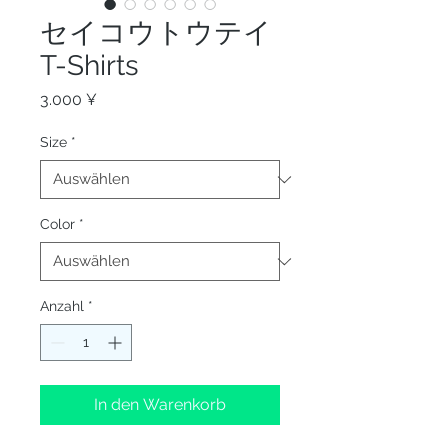
セイコウトウテイ
T-Shirts
Preis
3.000 ¥
Size
*
Color
*
Anzahl
*
In den Warenkorb